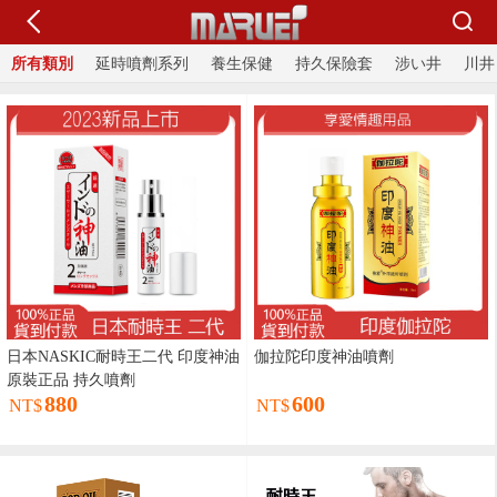
所有類別
延時噴劑系列
養生保健
持久保險套
涉い井
川井
日本NASKIC耐時王二代 印度神油
伽拉陀印度神油噴劑
原裝正品 持久噴劑
880
600
NT$
NT$