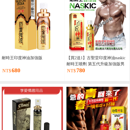
耐時王印度神油加強版
【買2送1】古聖堂印度神油naskic
耐時王噴劑 第五代升級加強版男
680
780
性延時噴霧
NT$
NT$